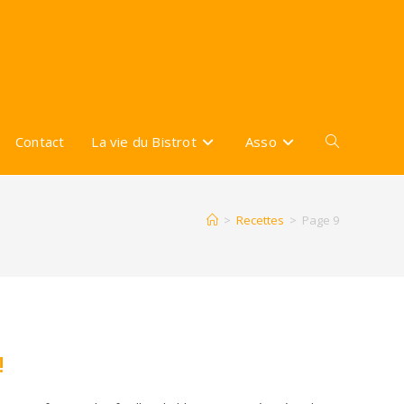
Contact
La vie du Bistrot
Asso
Toggle
website
>
Recettes
>
Page 9
search
!