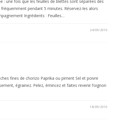
e : une fois que les feuilles de blettes sont séparées des
nt fréquemment pendant 5 minutes. Réservez-les alors
compagnement Ingrédients : Feuilles…
24/09/2010
nches fines de chorizo Paprika ou piment Sel et poivre
sement, égrainez. Pelez, émincez et faites revenir l’oignon
18/09/2010