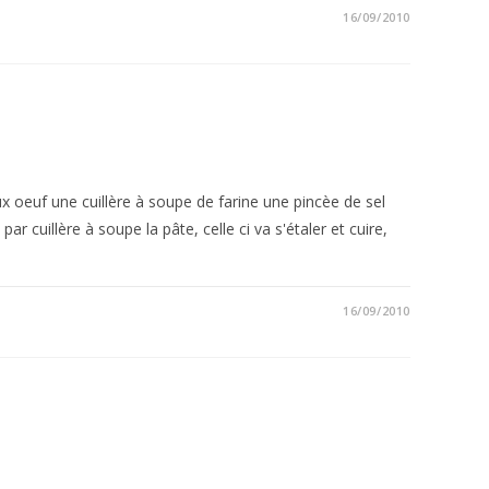
16/09/2010
 oeuf une cuillère à soupe de farine une pincèe de sel
ar cuillère à soupe la pâte, celle ci va s'étaler et cuire,
16/09/2010