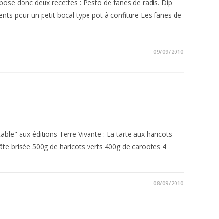
ropose donc deux recettes : Pesto de fanes de radis. Dip
ents pour un petit bocal type pot à confiture Les fanes de
09/09/2010
able" aux éditions Terre Vivante : La tarte aux haricots
âte brisée 500g de haricots verts 400g de carootes 4
08/09/2010