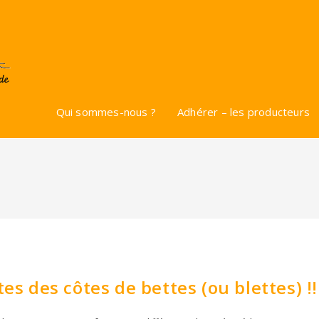
Qui sommes-nous ?
Adhérer – les producteurs
es des côtes de bettes (ou blettes) !!