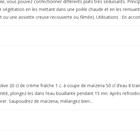
e, vous pouvez confectionner différents plats très séduisants. Princip
u de végétation en les mettant dans une poêle chaude et en les remua
at ou une assiette creuse recouverte ou filmée). Utilisations : En ac
’olive 20 cl de crème fraîche 1 c. à soupe de maïzena 50 cl d’eau 8 tra
mité, plongez-les dans l’eau bouillante pendant 15 mn. Après refroidis
es dorer. Saupoudrez de maïzena, mélangez bien…