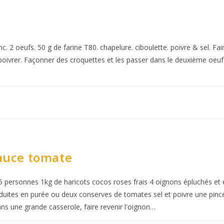
. 2 oeufs. 50 g de farine T80. chapelure. ciboulette. poivre & sel. Fair
t poivrer. Façonner des croquettes et les passer dans le deuxième oeuf
sauce tomate
5 personnes 1kg de haricots cocos roses frais 4 oignons épluchés et ém
duites en purée ou deux conserves de tomates sel et poivre une pincée
ans une grande casserole, faire revenir l'oignon…