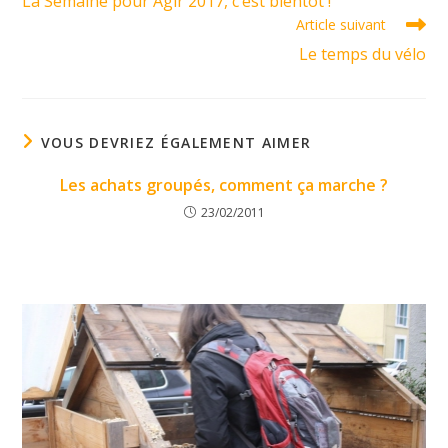
La Semaine pour Agir 2017, c’est bientôt !
articles
Article suivant
Le temps du vélo
VOUS DEVRIEZ ÉGALEMENT AIMER
Les achats groupés, comment ça marche ?
23/02/2011