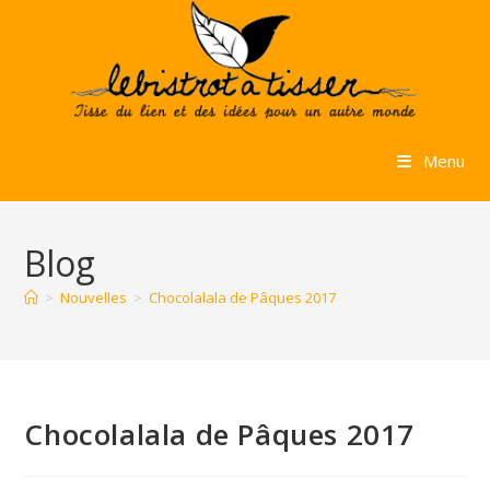
Skip
to
content
Menu
Blog
>
Nouvelles
>
Chocolalala de Pâques 2017
Chocolalala de Pâques 2017