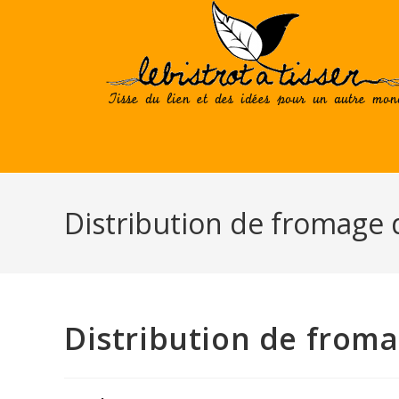
Skip
to
content
Distribution de fromage 
Distribution de from