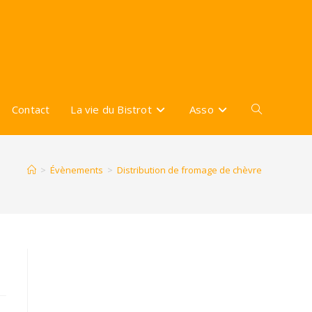
Contact
La vie du Bistrot
Asso
Toggle
website
>
Évènements
>
Distribution de fromage de chèvre
search