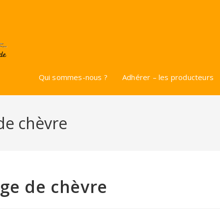
Qui sommes-nous ?
Adhérer – les producteurs
de chèvre
age de chèvre