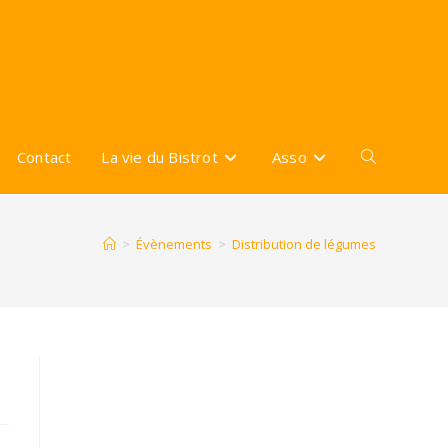
Contact
La vie du Bistrot
Asso
Toggle
website
>
Évènements
>
Distribution de légumes
search