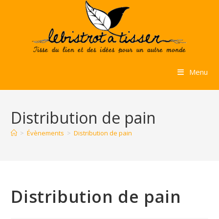
Skip
to
content
Menu
Distribution de pain
>
Évènements
>
Distribution de pain
Distribution de pain