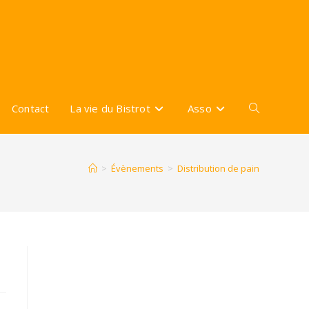
Contact
La vie du Bistrot
Asso
Toggle
website
>
Évènements
>
Distribution de pain
search