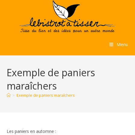
Skip
to
content
Menu
Exemple de paniers
maraîchers
>
Exemple de paniers maraîchers
Les paniers en automne :