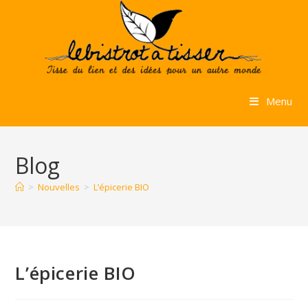
Skip
to
content
Menu
Blog
>
Nouvelles
>
L’épicerie BIO
L’épicerie BIO