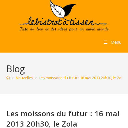
Skip
to
content
Menu
Blog
>
Nouvelles
>
Les moissons du futur : 16 mai 2013 20h30, le Zola
Les moissons du futur : 16 mai
2013 20h30, le Zola