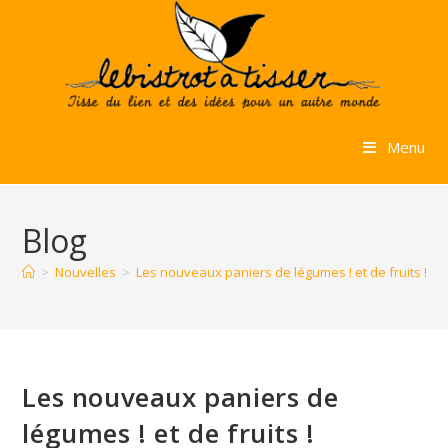
Skip
to
content
Menu
Blog
>
Nouvelles
>
Les nouveaux paniers de légumes ! et de fruits !
Les nouveaux paniers de
légumes ! et de fruits !