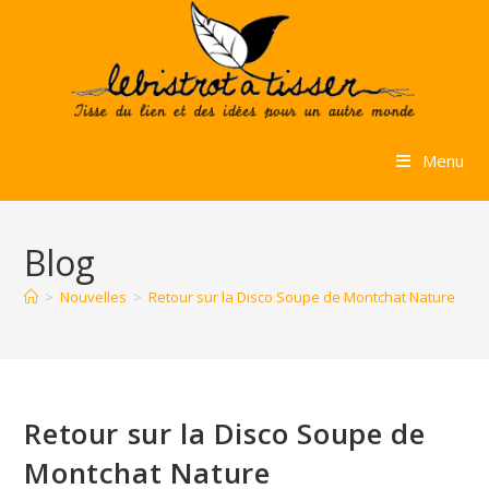
Skip
to
content
Menu
Blog
>
Nouvelles
>
Retour sur la Disco Soupe de Montchat Nature
Retour sur la Disco Soupe de
Montchat Nature