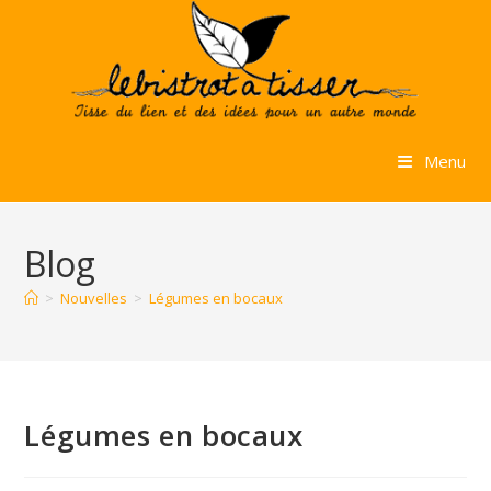
Skip
to
content
Menu
Blog
>
Nouvelles
>
Légumes en bocaux
Légumes en bocaux