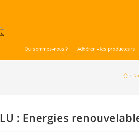
Qui sommes-nous ?
Adhérer – les producteurs
>
No
U : Energies renouvelabl