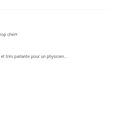
rop cher!!
 et très parlante pour un physicien…