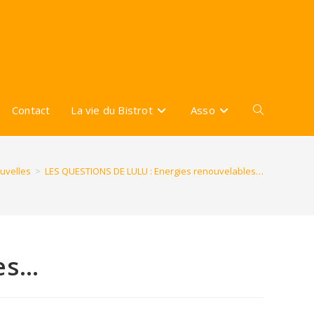
Contact
La vie du Bistrot
Asso
Toggle
website
uvelles
>
LES QUESTIONS DE LULU : Energies renouvelables…
search
es…