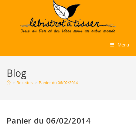
Skip
to
content
Menu
Blog
>
Recettes
>
Panier du 06/02/2014
Panier du 06/02/2014