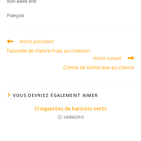
Bon week end
François
Read
Article précédent
more
Faisselle de chèvre frais au cresson
articles
Article suivant
Crème de betterave au chèvre
VOUS DEVRIEZ ÉGALEMENT AIMER
Croquettes de haricots verts
16/09/2010