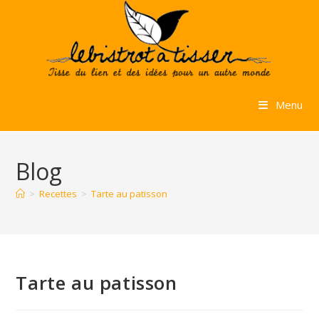
Skip
to
content
Menu
Blog
>
Recettes
>
Tarte au patisson
Tarte au patisson