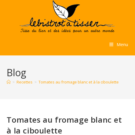
Skip
to
content
Menu
Blog
>
Recettes
>
Tomates au fromage blanc et à la ciboulette
Tomates au fromage blanc et
à la ciboulette