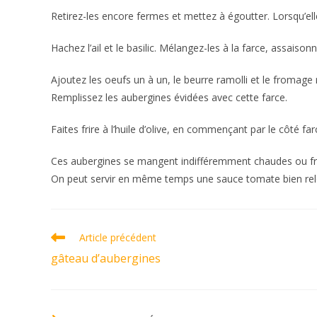
Retirez-les encore fermes et mettez à égoutter. Lorsqu’elle
Hachez l’ail et le basilic. Mélangez-les à la farce, assaiso
Ajoutez les oeufs un à un, le beurre ramolli et le fromage 
Remplissez les aubergines évidées avec cette farce.
Faites frire à l’huile d’olive, en commençant par le côté far
Ces aubergines se mangent indifféremment chaudes ou fr
On peut servir en même temps une sauce tomate bien rel
Read
Article précédent
more
gâteau d’aubergines
articles