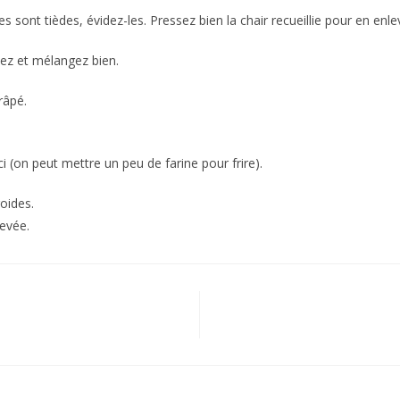
s sont tièdes, évidez-les. Pressez bien la chair recueillie pour en enl
nnez et mélangez bien.
râpé.
ci (on peut mettre un peu de farine pour frire).
oides.
evée.