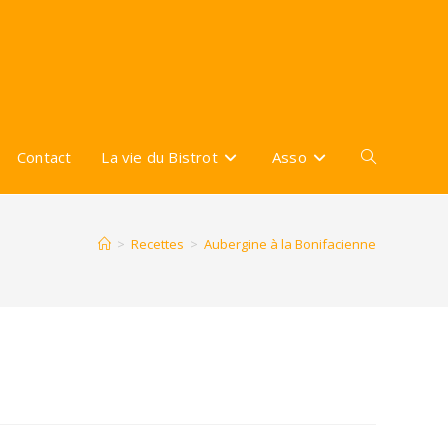
Contact
La vie du Bistrot
Asso
Toggle
website
>
Recettes
>
Aubergine à la Bonifacienne
search