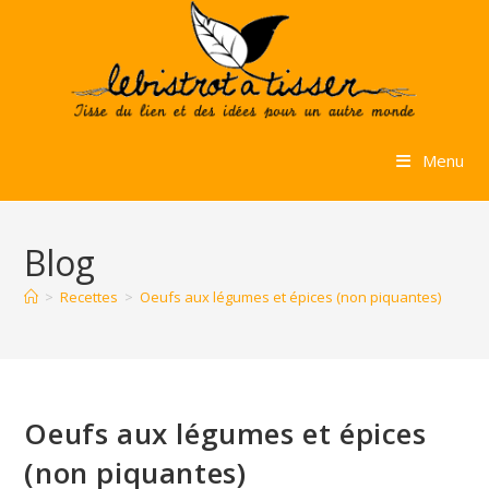
Skip
to
content
Menu
Blog
>
Recettes
>
Oeufs aux légumes et épices (non piquantes)
Oeufs aux légumes et épices
(non piquantes)